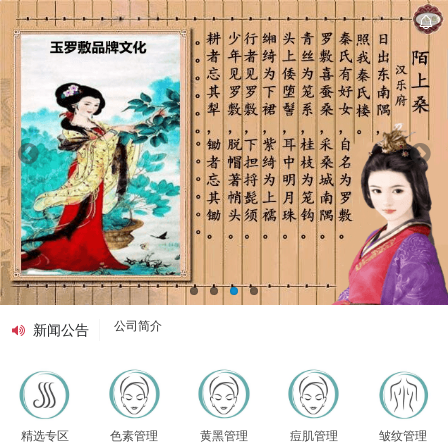
公司简介
新闻公告
[我要做玉罗敷最美形象代言人]活动奖励方案
品牌文化
精选专区
色素管理
黄黑管理
痘肌管理
皱纹管理