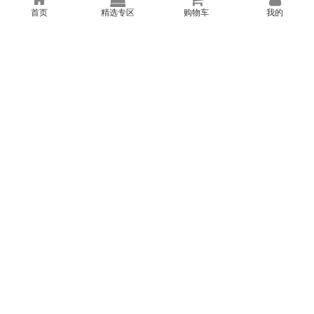
首页
精选专区
购物车
我的
玉罗敷清颜祛痘精华液
玉罗敷皮肤屏障舒缓修护霜
198.00
¥
358.00
¥