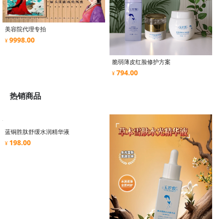
美容院代理专拍
9998.00
¥
脆弱薄皮红脸修护方案
794.00
¥
热销商品
蓝铜胜肽舒缓水润精华液
198.00
¥