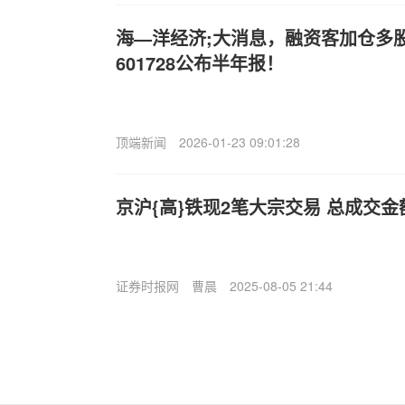
海—洋经济;大消息，融资客加仓多股
601728公布半年报！
顶端新闻
2026-01-23 09:01:28
京沪{高}铁现2笔大宗交易 总成交金额2
证券时报网
曹晨
2025-08-05 21:44