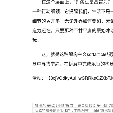
在这个层面上，“扌喿辶畐畐畬为扌
一种行动纲领。它提醒我们，生活不是一
细节的🔥开垦。无论外界如何变幻，无
造力还在，只要那种不甘平庸的原始冲
我。
这，就是这种解构主义softarti
嚣中寻找宁静，在拆解中完成永恒的构
活动：【
8cjVGdkyAuHwSRRkeCZXbTJ
福田汽;车{Q}3业绩“爆燃”：销量增15% 净利
贝森特意外现身“比特?币主题酒吧”，币圈“喜出望