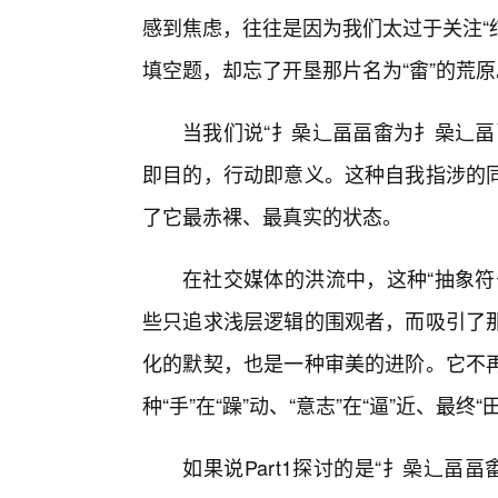
感到焦虑，往往是因为我们太过于关注“
填空题，却忘了开垦那片名为“畬”的荒原
当我们说“扌喿辶畐畐畬为扌喿辶畐
即目的，行动即意义。这种自我指涉的
了它最赤裸、最真实的状态。
在社交媒体的洪流中，这种“抽象符
些只追求浅层逻辑的围观者，而吸引了
化的默契，也是一种审美的进阶。它不
种“手”在“躁”动、“意志”在“逼”近、最终
如果说Part1探讨的是“扌喿辶畐畐