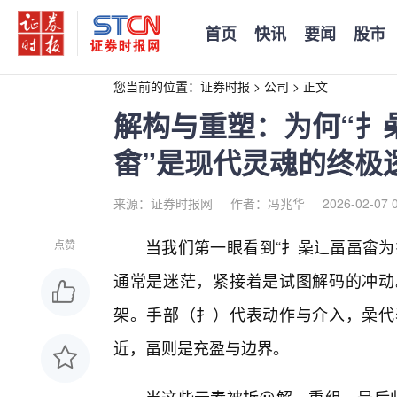
首页
快讯
要闻
股市
您当前的位置：
证券时报
>
公司
>
正文
解构与重塑：为何“扌
畬”是现代灵魂的终极
来源：证券时报网
作者：冯兆华
2026-02-07 
当我们第一眼看到“扌喿辶畐畐畬为
点赞
通常是迷茫，紧接着是试图解码的冲动
架。手部（扌）代表动作与介入，喿代
近，畐则是充盈与边界。