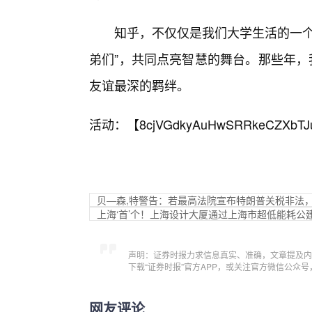
知乎，不仅仅是我们大学生活的一个
弟们”，共同点亮智慧的舞台。那些年，
友谊最深的羁绊。
活动：【
8cjVGdkyAuHwSRRkeCZXbTJ
贝—森,特警告：若最高法院宣布特朗普关税非法
上海‘首’个！上海设计大厦通过上海市超低能耗公
声明：证券时报力求信息真实、准确，文章提及内
下载“证券时报”官方APP，或关注官方微信公众
网友评论