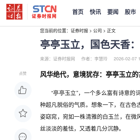
首页
快讯
要闻
股市
您当前的位置：
证券时报
>
公司
>
正文
亭亭玉立，国色天香：
来源：证券时报网
作者：李慧玲
2026-02-07 
风华绝代，意境犹存：亭亭玉立的
点赞
“亭亭玉立”，一个多么富有诗意的
种超凡脱俗的气质。想象一下，在古色
姿窈窕，宛如一株清雅的白玉兰，在微
丝淡淡的羞怯，又透着几分沉静。