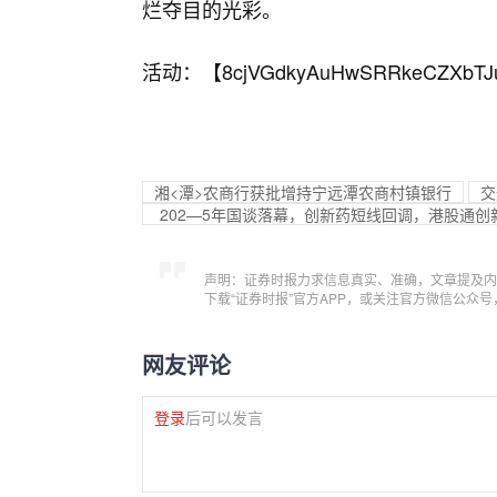
烂夺目的光彩。
活动：【
8cjVGdkyAuHwSRRkeCZXbTJ
湘<潭>农商行获批增持宁远潭农商村镇银行
交
202—5年国谈落幕，创新药短线回调，港股通创新
声明：证券时报力求信息真实、准确，文章提及内
下载“证券时报”官方APP，或关注官方微信公众
网友评论
登录
后可以发言