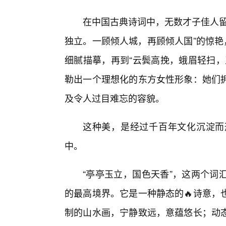
在中国古典诗词中，无数才子佳人留
独立。一顾倾人城，再顾倾人国”的惊艳
细腻描摹，再到“云鬓高挽，蛾眉轻扫，
勒出一个理想化的东方女性形象：她们
及令人过目难忘的容貌。
这种美，是经过千百年文化沉淀而
中。
“亭亭玉立，国色天香”，这两个词
的最高境界。它是一种静态的🔥诗意，
制的山水画，宁静致远，意蕴悠长；动