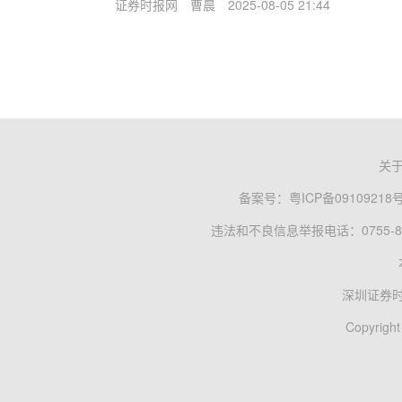
证券时报网
曹晨
2025-08-05 21:44
关
备案号：
粤ICP备09109218
违法和不良信息举报电话：0755-83
深圳证券
Copyright