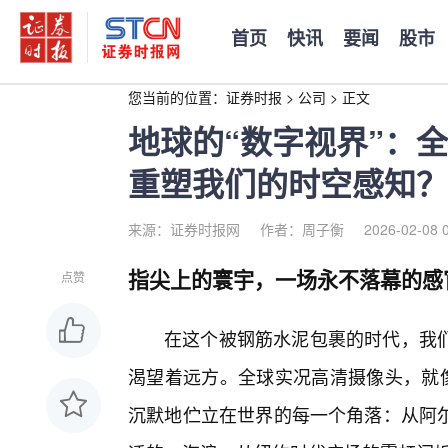
首页
快讯
要闻
股市
您当前的位置：
证券时报
>
公司
>
正文
地球的“数字视界”：
重塑我们的时空感知？
来源：证券时报网
作者：周子衡
2026-02-08 
指尖上的寰宇，一场永不落幕的感
点赞
在这个被钢筋水泥包裹的时代，我
渴望着远方。全球实况高清摄像头，就像
沉默地伫立在世界的每一个角落：从阿尔