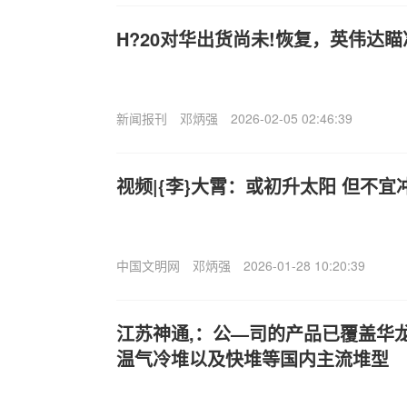
H?20对华出货尚未!恢复，英伟达
新闻报刊
邓炳强
2026-02-05 02:46:39
视频|{李}大霄：或初升太阳 但不宜
中国文明网
邓炳强
2026-01-28 10:20:39
江苏神通,：公—司的产品已覆盖华
温气冷堆以及快堆等国内主流堆型