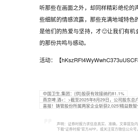
听那些在画面之外，却同样精彩绝伦的
些细腻的情感流露，那些充满地域特色
是他们的热爱与坚持，才🙂让我们有机
的那份共鸣与感动。
活动：【
hKszRFt4WyWwhC373uUSCF
中国卫生,集团：{供}股获有效接纳约81.1%
燕京啤.酒<：>截至2025年8月29日，公司股东总户
喜报！铸管股份所属两家企业斩获2,025!精益数
声明：证券时报力求信息真实、准确，文章提及内
下载“证券时报”官方APP，或关注官方微信公众