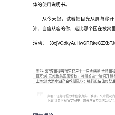
体的使用说明书。
从今天起，试着把目光从屏幕移开
沛、自信从容的你，远比那个困在被窝
活动：【
8cjVGdkyAuHwSRRkeCZXbTJ
晶‘科’能?源董秘蒋瑞荣获第十一届金麒麟·金牌董
百万;美,元兜售美国居留权，特朗普这个脑洞开得
上海;财大滴水湖高金教授陈欣：银行股估值修复
声明：证券时报力求信息真实、准确，文章提及内
下载“证券时报”官方APP，或关注官方微信公众