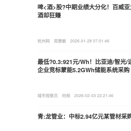
啤<酒>股?中期业绩大分化！百威
酒却狂赚
杭州网
郑惠敏
2026-01-28 07:01:46
最低?0.3:921元/Wh！比亚迪/智光
企业竞标蒙能5.2GWh储能系统采购
城市观察员
何频
2026-02-03 22:21:46
青:龙管业：中标2.94亿元某管材采