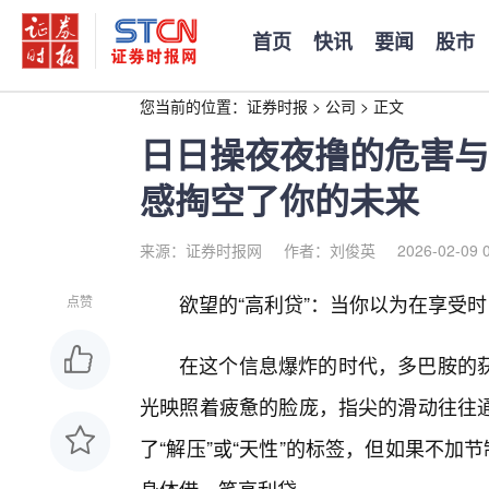
首页
快讯
要闻
股市
您当前的位置：
证券时报
>
公司
>
正文
日日操夜夜撸的危害与
感掏空了你的未来
来源：证券时报网
作者：刘俊英
2026-02-09 
欲望的“高利贷”：当你以为在享受
点赞
在这个信息爆炸的时代，多巴胺的获
光映照着疲惫的脸庞，指尖的滑动往往
了“解压”或“天性”的标签，但如果不加