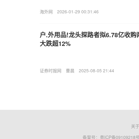
海外网
2026-01-29 00:31:46
户.外用品!龙头探路者拟6.78亿收
大跌超12%
证券时报网
曹晨
2025-08-05 21:44
关
备案号：
粤ICP备09109218