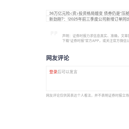
36万亿元险<资>投资格局嬗变 债券仍是“压舱
新劲刚?：!2025年前三季度公司新增订单
声明：证券时报力求信息真实、准确，文章
下载“证券时报”官方APP，或关注官方微
网友评论
登录
后可以发言
网友评论仅供其表达个人看法，并不表明证券时报立场