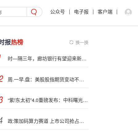
公众号
电子报
客户端
时报
热榜
换一换
时—隔三年，廊坊银行有望迎来新行长！
周.一早.盘：美股股指期货变动不大 市场关注美联储年度经济政策研讨会
“紫!东太初”4.0重磅发布：中科曙光全栈算力支持！
政:策加码算力赛道 上市公司抢占发展先机