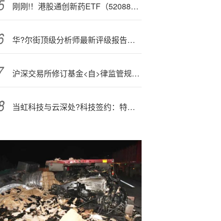
刚刚!！港股通创新药ETF（520880）场内转为溢价交易，资金逢跌揽筹？
华?尔街顶级分析师最新评级报告：高盛遭下调，Coinbase获初始覆盖
沪深交易所修订基金<自>律监管规则适用指引
当虹科技与云深处?科技签约：特定<场>景方案将标配BlackEye Vision远程控制系统