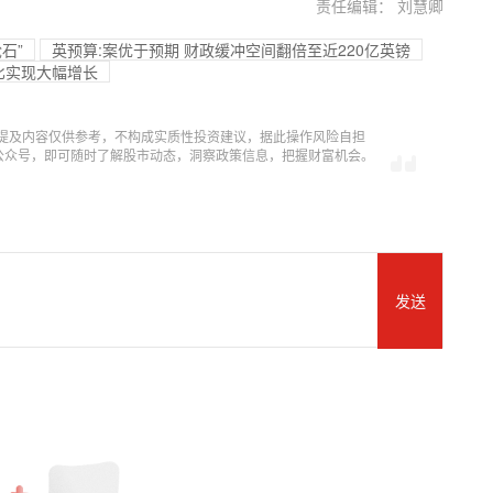
责任编辑： 刘慧卿
石”
英预算:案优于预期 财政缓冲空间翻倍至近220亿英镑
同比实现大幅增长
提及内容仅供参考，不构成实质性投资建议，据此操作风险自担
信公众号，即可随时了解股市动态，洞察政策信息，把握财富机会。
发送