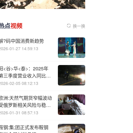
热点
视频
换一换
解?码中国消费新趋势
2026-01-27 14:59:13
阳<谷>华<泰>：2025年
第三季度营业收入同比增
长1.18%
2026-02-05 08:12:13
欧洲:天然气期货窄幅波动
受俄罗斯相关风险与稳定
建立储备因素影响
2026-01-31 08:57:13
鞍钢:集;团正式发布鞍钢