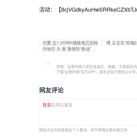
活动：【
8cjVGdkyAuHwSRRkeCZXbTJ
内蒙;古1.2GWh储能电芯招标
博.主证实“轮
内地巨:头‘香’港保险“新战”
声明：证券时报力求信息真实、准确，文章提及内
下载“证券时报”官方APP，或关注官方微信公众
网友评论
登录
后可以发言
网友评论仅供其表达个人看法，并不表明证券时报立场