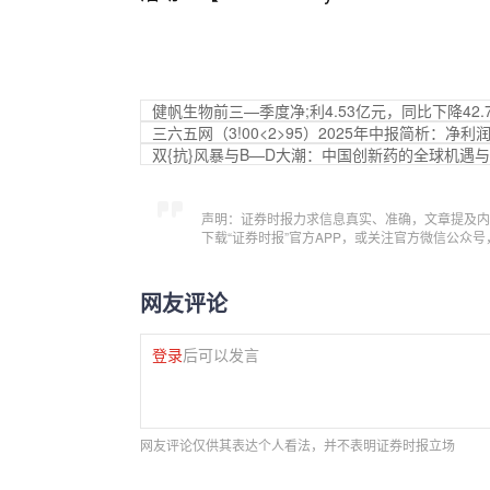
健帆生物前三—季度净;利4.53亿元，同比下降42.
三六五网（3!00<2>95）2025年中报简析：净利
双{抗}风暴与B—D大潮：中国创新药的全球机遇
声明：证券时报力求信息真实、准确，文章提及内
下载“证券时报”官方APP，或关注官方微信公众
网友评论
登录
后可以发言
网友评论仅供其表达个人看法，并不表明证券时报立场