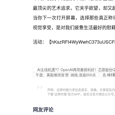
最顶尖的艺术追求。它关乎欲望，却又
当你下一次打开屏幕，选择那些真正称得
视觉享受，是对我们疲惫生活最好的慰
活动：【
hKszRFt4WyWwhC373uUSCF
AI主线机遇?？OpenAI两项重磅利好！芯原股份Q
午盘：美股维持涨‘势’ 纳指.涨逾200点
吉:峰科
声明：证券时报力求信息真实、准确，文章提及内
下载“证券时报”官方APP，或关注官方微信公众
网友评论