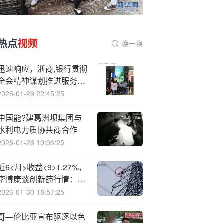
热点
视频
换一换
迅速响应，浙商,银行贯彻
全会精神谋划推进服务浙
商高质量发展蓝图
2026-01-29 22:45:25
中国能?建葛洲坝集团与
水利电力质协共商合作
2026-01-26 19:06:25
近6<月>收益<9>1.27%，
李博康谈创新药行情：下
半年催化剂很多，很多公
2026-01-30 18:57:25
司定价还未充分，关注三
条主线
哥—伦比亚宣布驱逐以色