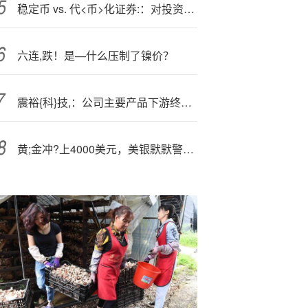
稳定币 vs. 代<币>化证券:：对投资者的风险与收益
六连,跌！是—什么压制了镍价？
震裕{科}技,：公司主要产品下游终端客户大部分为新能源电动汽车
黄;金冲?上4000美元，美银默默警告：三大信号暗示回调在即！