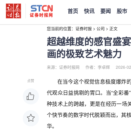
首页
快讯
要闻
股市
您当前的位置：
证券时报
>
公司
>
正文
超越维度的感官盛宴
画的极致艺术魅力
来源：证券时报网
作者：李卓辉
2026-02
在当今这个视觉信息极度爆炸的
点赞
代观众日益挑剔的胃口。当“全彩番
种技术上的跨越，更是在经历一场关
个快节奏的数字时代脱颖而出，其核
华。