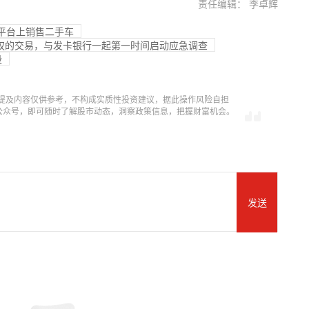
责任编辑： 李卓辉
马逊平台上销售二手车
权的交易，与发卡银行一起第一时间启动应急调查
股
提及内容仅供参考，不构成实质性投资建议，据此操作风险自担
信公众号，即可随时了解股市动态，洞察政策信息，把握财富机会。
发送