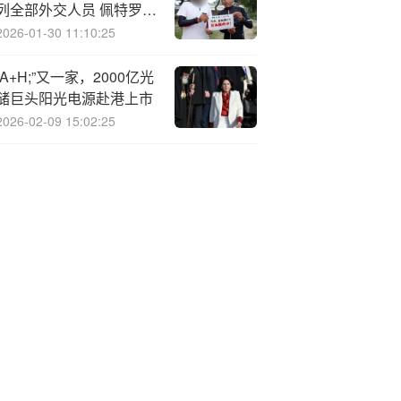
列全部外交人员 佩特罗发
声!土耳其谴责以袭击“全
2026-01-30 11:10:25
球坚韧船队”意大利多地
爆发示威活动
“A+H;”又一家，2000亿光
储巨头阳光电源赴港上市
2026-02-09 15:02:25