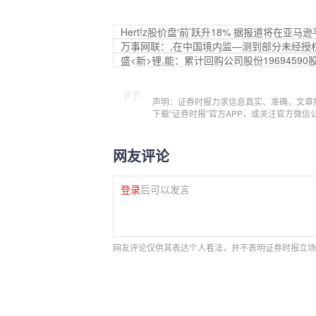
Hert!z股价盘‘前’跃升18% 据报道将在亚
万事网联：,在中国境内监—测到部分未经授
盛<新>锂,能：累计回购公司股份19694590
声明：证券时报力求信息真实、准确，文章
下载“证券时报”官方APP，或关注官方微
网友评论
登录
后可以发言
网友评论仅供其表达个人看法，并不表明证券时报立场