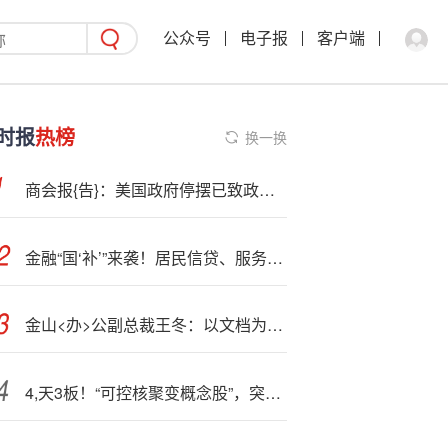
公众号
电子报
客户端
时报
热榜
换一换
商会报{告}：美国政府停摆已致政府承包商损失120亿美元
金融“国‘补’”来袭！居民信贷、服务业融资成本进一步降低
金山<办>公副总裁王冬：以文档为基、AI为翼 构建差异化办公新生态
4,天3板！“可控核聚变概念股”，突发澄清公告！